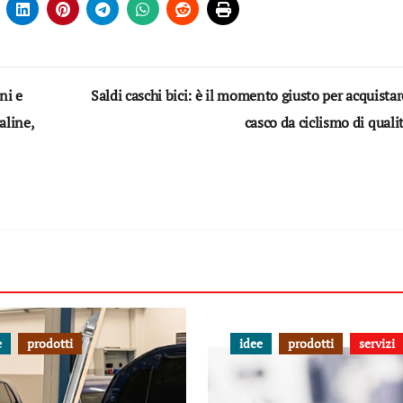
ni e
Saldi caschi bici: è il momento giusto per acquista
aline,
casco da ciclismo di quali
e
prodotti
idee
prodotti
servizi