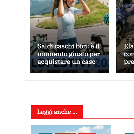
Saldi caschi bici: è il
Ela
momento giusto per
co
acquistare un casco
pre
da ciclismo di
ris
qualità
con
int
cen
asp
Leggi anche ...