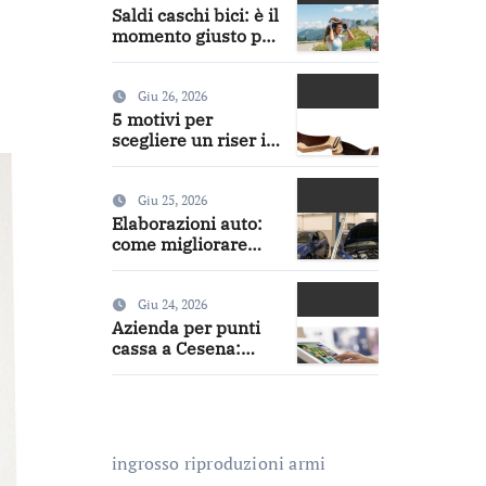
Saldi caschi bici: è il
momento giusto per
acquistare un casco
da ciclismo di
qualità
Giu 26, 2026
5 motivi per
scegliere un riser in
legno per il proprio
arco
Giu 25, 2026
Elaborazioni auto:
come migliorare
prestazioni e
risposta del motore
con turbo,
Giu 24, 2026
intercooler,
Azienda per punti
centraline, frizioni e
cassa a Cesena:
aspirazione diretta
soluzioni
professionali per
retail e ristorazione
ingrosso riproduzioni armi