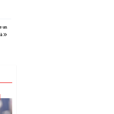
re un
tà