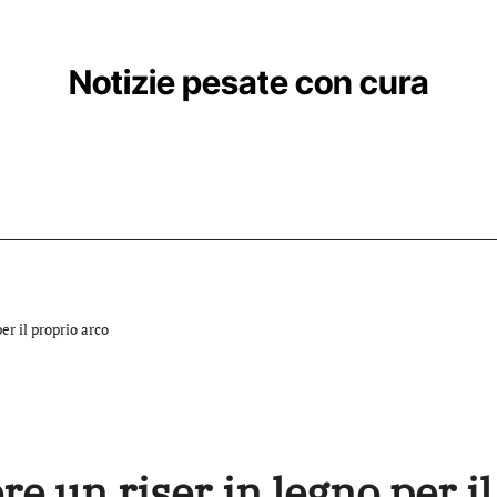
Notizie pesate con cura
er il proprio arco
re un riser in legno per il