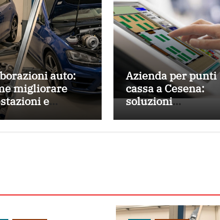
borazioni auto:
Azienda per punti
me migliorare
cassa a Cesena:
stazioni e
soluzioni
posta del motore
professionali per
 turbo,
retail e ristorazio
ercooler,
traline, frizioni e
irazione diretta