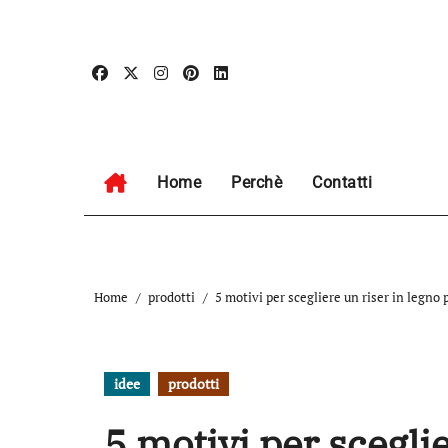
Skip
to
content
Home
Perchè
Contatti
Home
prodotti
5 motivi per scegliere un riser in legno p
idee
prodotti
5 motivi per sceglie